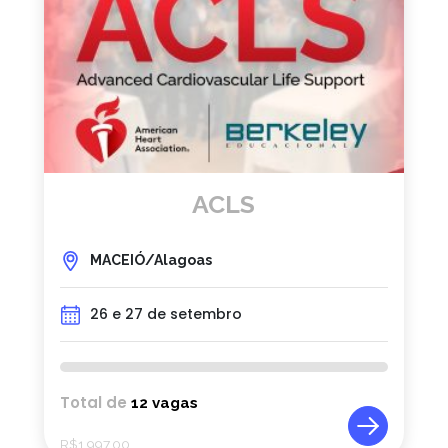
ACLS
MACEIÓ/Alagoas
26 e 27 de setembro
Total de
12 vagas
R$
1.997,00