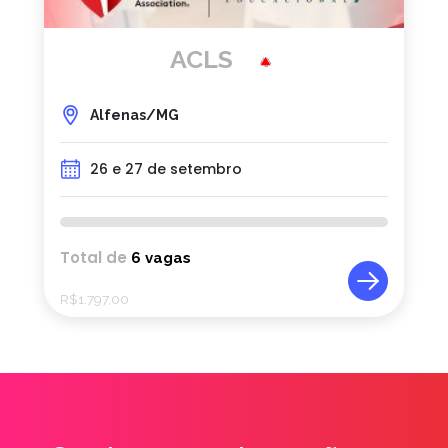
ACLS
Alfenas/MG
26 e 27 de setembro
Total de
6 vagas
R$
1.797,00