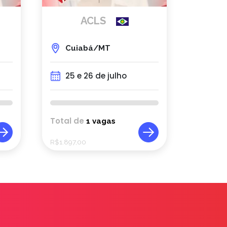
ACLS
Cuiabá/MT
25 e 26 de julho
Total de
1 vagas
R$
1.897,00