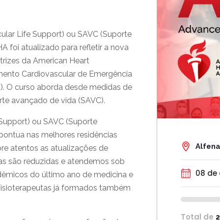
lar Life Support) ou SAVC (Suporte
 foi atualizado para refletir a nova
etrizes da American Heart
mento Cardiovascular de Emergência
E). O curso aborda desde medidas de
orte avançado de vida (SAVC).
Support) ou SAVC (Suporte
pontua nas melhores residências
Alfen
re atentos as atualizações de
urmas são reduzidas e atendemos sob
08 de
adêmicos do último ano de medicina e
Fisioterapeutas já formados também
Total de
2