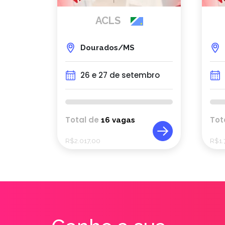
ACLS
Dourados/MS
26 e 27 de setembro
Total de
Tot
16 vagas
R$
2.017,00
R$
1