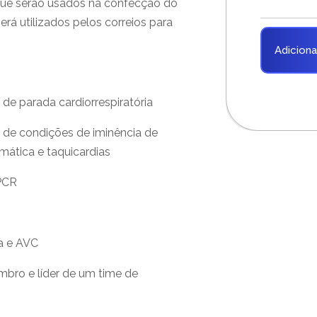
 que serão usados na confecção do
rá utilizados pelos correios para
R$
2.297,00
Adiciona
e parada cardiorrespiratória
de condições de iminência de
mática e taquicardias
 PCR
a e AVC
bro e líder de um time de