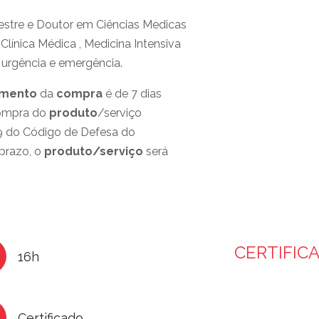
estre e Doutor em Ciências Medicas
Clínica Médica , Medicina Intensiva
 urgência e emergência.
amento
da
compra
é de 7 dias
 compra do
produto
/serviço
49 do Código de Defesa do
prazo, o
produto/serviço
será
CERTIFIC
16h
Certificado