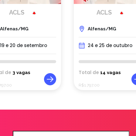
ACLS
ACLS
Alfenas/MG
Alfenas/MG
19 e 20 de setembro
24 e 25 de outubro
al de
Total de
3 vagas
14 vagas
.797,00
R$
1.797,00