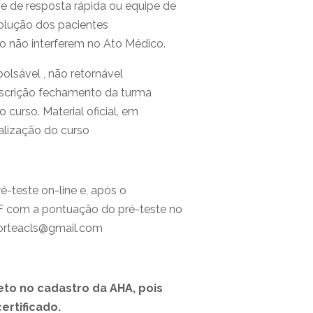
e de resposta rápida ou equipe de
olução dos pacientes
 não interferem no Ato Médico.​
ável , não retornável
scrição fechamento da turma
curso. Material oficial, em
ealização do curso
ré-teste on-line e, após o
DF com a pontuação do pré-teste no
porteacls@gmail.com
to no cadastro da AHA, pois
ertificado.