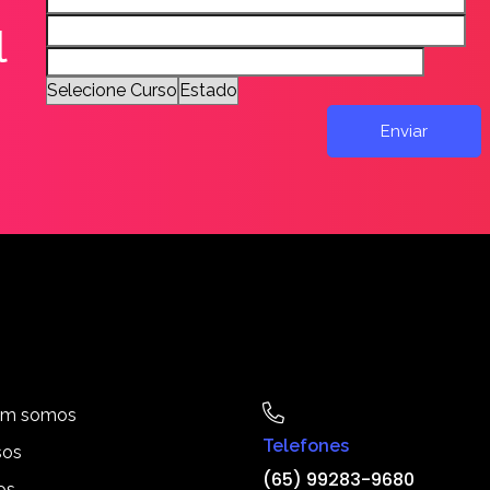
l
m somos
Telefones
sos
(65) 99283-9680
os