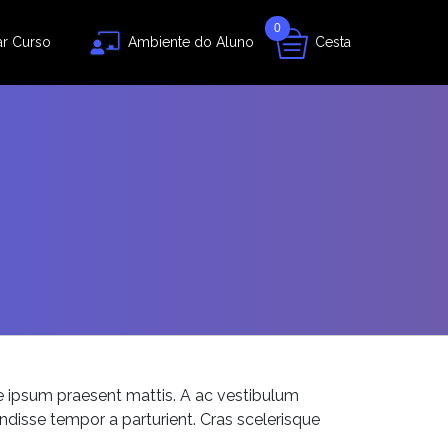
0
ar Curso
Ambiente do Aluno
Cesta
ue ipsum praesent mattis. A ac vestibulum
ndisse tempor a parturient. Cras scelerisque