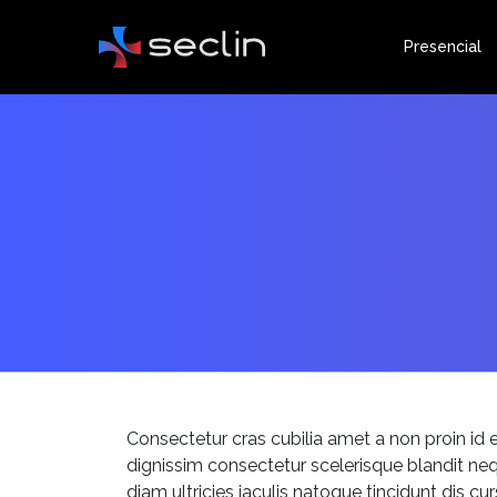
Presencial
Consectetur cras cubilia amet a non proin id 
dignissim consectetur scelerisque blandit neq
diam ultricies iaculis natoque tincidunt dis c