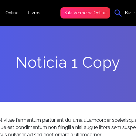
Online
Livros
Sala Vermelha Online
Busc
Noticia 1 Copy
et vitae fermentum parturient dui urna ullamcorper scelerisq
ue est condimentum non fringilla nisl augue litora sem suspe
ursus pulvinar ad sed eget ornare a ullamcorper.