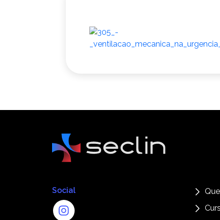
Social
Que
Cur