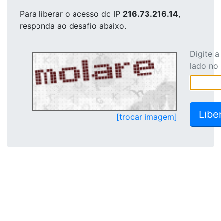
Para liberar o acesso
do IP
216.73.216.14
,
responda ao desafio abaixo.
Digite 
lado no
[trocar imagem]